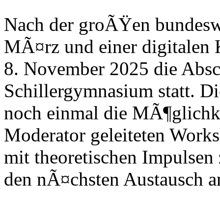
Nach der groÃŸen bundeswe
MÃ¤rz und einer digitalen 
8. November 2025 die Absc
Schillergymnasium statt. D
noch einmal die MÃ¶glichk
Moderator geleiteten Work
mit theoretischen Impulsen 
den nÃ¤chsten Austausch a