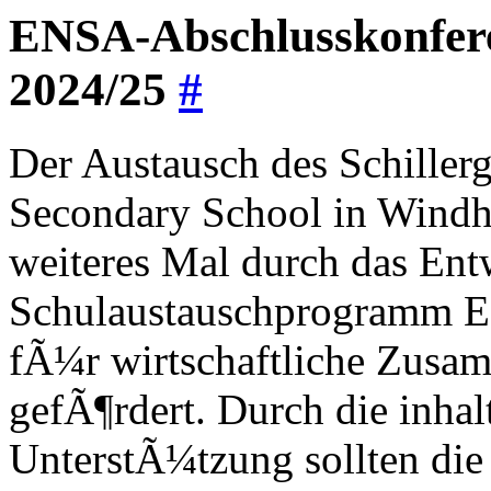
ENSA-Abschlusskonfer
2024/25
#
Der Austausch des Schille
Secondary School in Windh
weiteres Mal durch das Ent
Schulaustauschprogramm E
fÃ¼r wirtschaftliche Zusa
gefÃ¶rdert. Durch die inhalt
UnterstÃ¼tzung sollten di