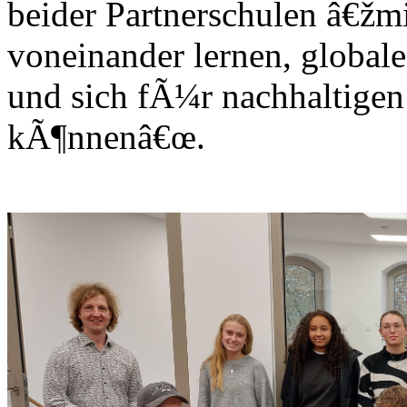
beider Partnerschulen â€žmi
voneinander lernen, globa
und sich fÃ¼r nachhaltige
kÃ¶nnenâ€œ.