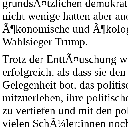
grundsÃ¤tzlichen demokrat
nicht wenige hatten aber auc
Ã¶konomische und Ã¶kolog
Wahlsieger Trump.
Trotz der EnttÃ¤uschung wa
erfolgreich, als dass sie d
Gelegenheit bot, das polit
mitzuerleben, ihre politisc
zu vertiefen und mit den pol
vielen SchÃ¼ler:innen noch