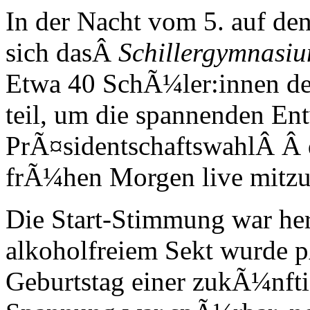
In der Nacht vom 5. auf d
sich dasÂ
Schillergymnasi
Etwa 40 SchÃ¼ler:innen de
teil, um die spannenden En
PrÃ¤sidentschaftswahlÂ Â d
frÃ¼hen Morgen live mitzu
Die Start-Stimmung war he
alkoholfreiem Sekt wurde 
Geburtstag einer zukÃ¼nftig