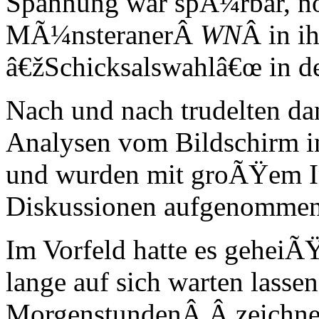
Spannung war spÃ¼rbar, no
MÃ¼nsteranerÂ
WN
Â in i
â€žSchicksalswahlâ€œ in 
Nach und nach trudelten d
Analysen vom Bildschirm i
und wurden mit groÃŸem In
Diskussionen aufgenommen
Im Vorfeld hatte es geheiÃ
lange auf sich warten lasse
MorgenstundenÂ Â zeichnet