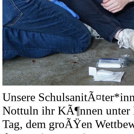
Unsere SchulsanitÃ¤ter*in
Nottuln ihr KÃ¶nnen unter 
Tag, dem groÃŸen Wettbewe