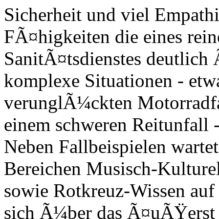
Sicherheit und viel Empathi
FÃ¤higkeiten die eines rei
SanitÃ¤tsdienstes deutlich
komplexe Situationen - etw
verunglÃ¼ckten Motorradfa
einem schweren Reitunfall -
Neben Fallbeispielen warte
Bereichen Musisch-Kulturell
sowie Rotkreuz-Wissen auf 
sich Ã¼ber das Ã¤uÃŸerst 