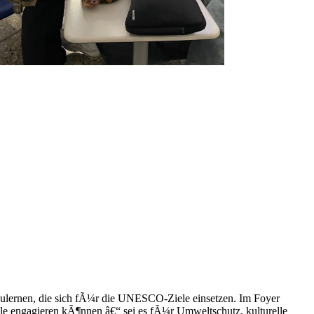
lernen, die sich fÃ¼r die UNESCO-Ziele einsetzen. Im Foyer
le engagieren kÃ¶nnen â€“ sei es fÃ¼r Umweltschutz, kulturelle