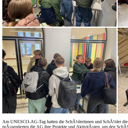
Am UNESCO-AG-Tag hatten die SchÃ¼lerinnen und SchÃ¼ler die Gele
prÃ¤sentierten die AG ihre Projekte und AktivitÃ¤ten, um den SchÃ¼