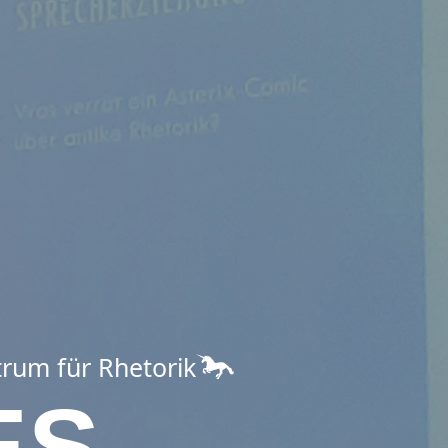
trum für Rhetorik
ES